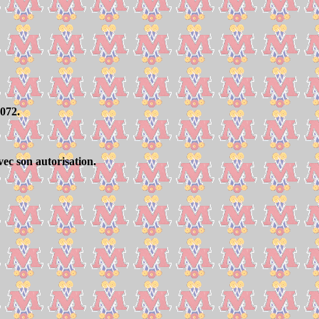
072.
ec son autorisation.